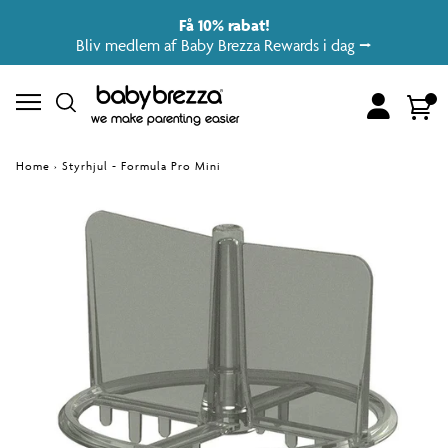
Få 10% rabat!
Bliv medlem af Baby Brezza Rewards i dag ⭢
Account
Cart
we make parenting easier
Home
›
Styrhjul - Formula Pro Mini