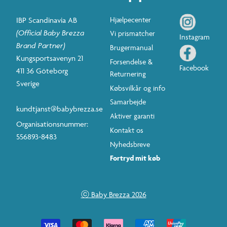
IBP Scandinavia AB
Hjælpecenter
(Official Baby Brezza
Vi prismatcher
Instagram
Brand Partner)
Brugermanual
Kungsportsavenyn 21
Forsendelse &
Facebook
411 36 Göteborg
Returnering
Sverige
Købsvilkår og info
Samarbejde
kundtjanst@babybrezza.se
Aktiver garanti
Organisationsnummer:
Kontakt os
556893-8483
Nyhedsbreve
Fortryd mit køb
ⓒ Baby Brezza 2026