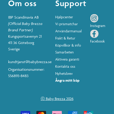
Om oss
Support
IBP Scandinavia AB
Hjälpcenter
(Official Baby Brezza
Vi prismatchar
Instagram
Brand Partner)
Användarmanual
Kungsportsavenyn 21
Frakt & Retur
Facebook
411 36 Göteborg
Köpvillkor & info
Sverige
Samarbeten
Aktivera garanti
kundtjanst@babybrezza.se
Kontakta oss
Organisationsnummer:
Nyhetsbrev
556893-8483
Ångra mitt köp
ⓒ Baby Brezza 2026