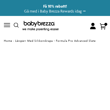
Få 10% rabatt!
Gå med i Baby Brezza Rewards idag ⭢
Account
Cart
we make parenting easier
Home
›
Låsspärr Med Silikonskrapa - Formula Pro Advanced Slate