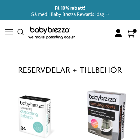
Få 10% rabatt!
Gå med i Baby Brezza Rewards idag ⭢
Account
Cart
we make parenting easier
RESERVDELAR + TILLBEHÖR